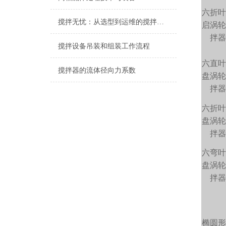
六折
搅拌无忧：从选型到运维的搅拌机全场景使用守则
启涡
拌
搅拌设备吊装和组装工作流程
六直
搅拌器的流体径向力系数
盘涡
拌
六折
盘涡
拌
六弯
盘涡
拌
椭圆