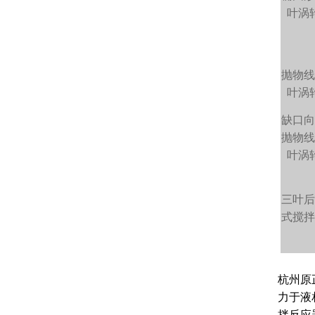
叶涡
抛物
叶涡
缺口
抛物
叶涡
三叶
式搅
杭州原
力于液
拌反应