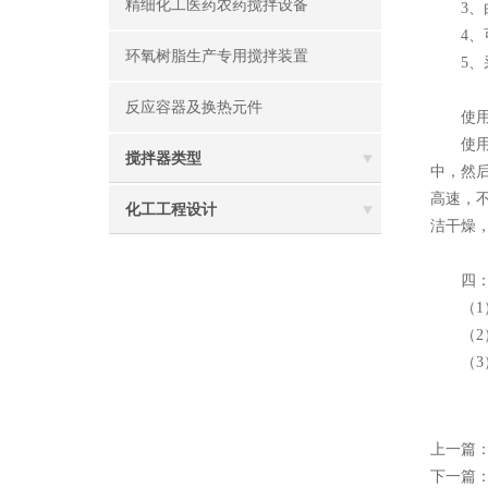
精细化工医药农药搅拌设备
3、由
4、可
环氧树脂生产专用搅拌装置
5、采
反应容器及换热元件
使用
使
搅拌器类型
中，然
高速，
化工工程设计
洁干燥
四：
（1）
（2）
（3）
上一篇
下一篇