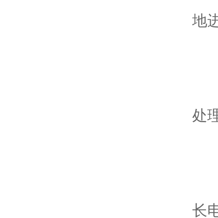
9
地
搅
1
处
2
3
长