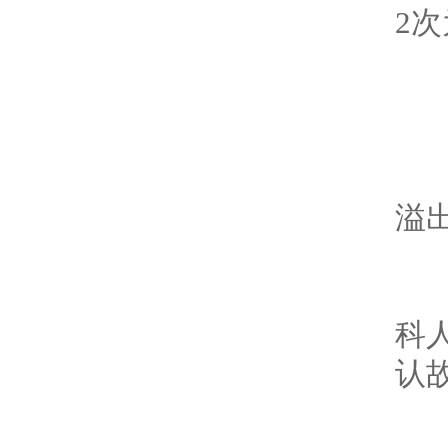
2
6
溢
8
科
认