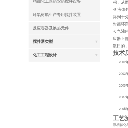
精细化工医药农药搅拌设备
积，从
·
液体
B
环氧树脂生产专用搅拌装置
得到十
对循环
反应容器及换热元件
·
气液
C
应器上
搅拌器类型
散目的
技术
化工工程设计
2002
2003
2005
2007
2008
工艺
液相催化