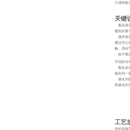
计成间歇
关键
氢化装
撤热的要
搅拌装
通过空心
触，强化
由于氢
不同的冷
氢化反
催化剂一
催化剂
和催化剂
工艺
您的实验