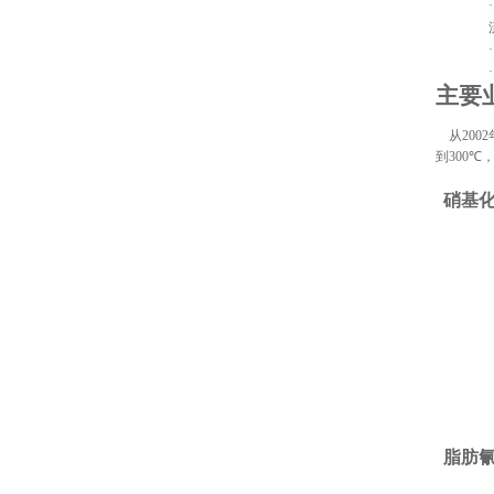
·
·
·
主要
从
2002
到
300
℃
硝基
脂肪