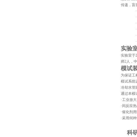
传递，盲
·
·
·
·
·
·
实验
实验室于
师
2
人，
模试
为保证工
模试系统
冷却水管
通过本模
·工业放
·间反应
·催化剂
·采用何
科研