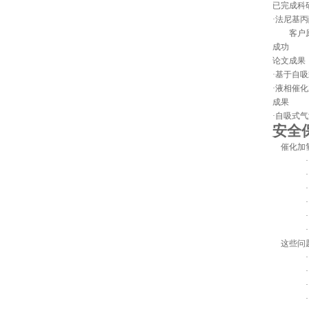
已完成科
·法尼基
客户
成功
论文成果
·基于自
·液相催
成果
·自吸式
安全
催化加
·
·
·
·
·
·
这些问
·
·
·
·